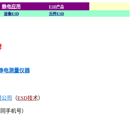
静电应用
ESD产品
设备ESD
元件ESD
牌
列静电测量仪器
限公司
（
ESD技术
）
（同手机号）