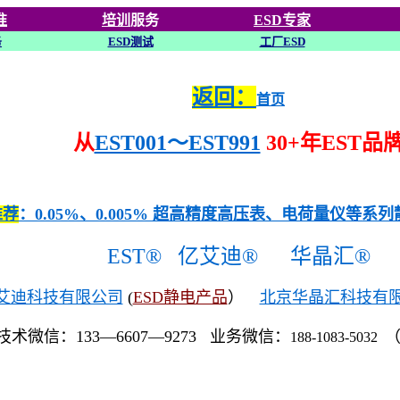
准
培训
服务
ESD专家
务
ESD
测试
工厂ESD
返回：
首页
从
EST001～EST991
30+年EST品
推荐
：0.05%、0.005% 超高精度高压表、电荷量仪等系
EST®
亿艾迪®
华晶汇®
艾迪科技有限公司
(
ESD静电产品
）
北京华晶汇科技有
技术微信：133—6607—9273 业务微信：
188-1083-5032