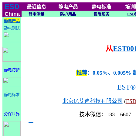
ESD
最近信息
静电
产品
静电标准
培训
China
静电测量
防护用品
售后服务
ESD
静电产品
静电测试
从
EST00
静电防护
推荐
：0.05%、0.0
EST®
静电标准
北京亿艾迪科技有限公司
(
ES
劳保世界
技术微信：133—6607