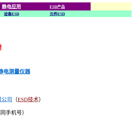
静电应用
ESD产品
设备ESD
元件ESD
牌
列静电测量仪器
限公司
（
ESD技术
）
（同手机号）