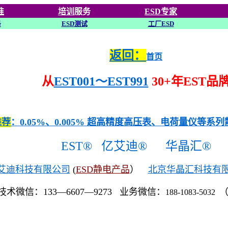
准
培训
服务
ESD专家
务
ESD
测试
工厂ESD
返回：
首页
从
EST001～EST991
30+年EST品
推荐
：0.05%、0.005% 超高精度高压表、电荷量仪等系
EST®
亿艾迪®
华晶汇®
艾迪科技有限公司
(
ESD静电产品
）
北京华晶汇科技有
技术微信：133—6607—9273 业务微信：
188-1083-5032